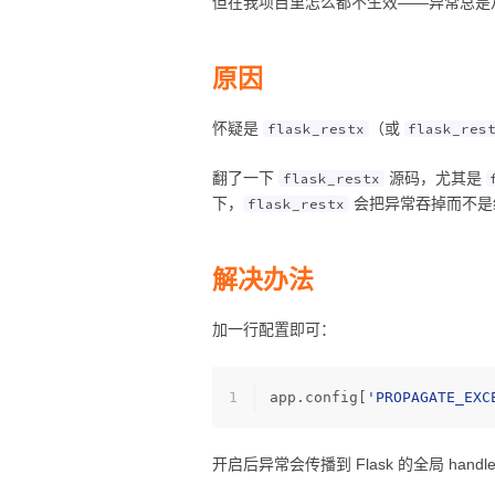
但在我项目里怎么都不生效——异常总是
原因
怀疑是
（或
flask_restx
flask_res
翻了一下
源码，尤其是
flask_restx
下，
会把异常吞掉而不是
flask_restx
解决办法
加一行配置即可：
1
app.config[
'PROPAGATE_EXC
开启后异常会传播到 Flask 的全局 han